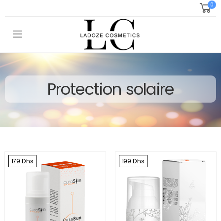
0
Toggle mobile menu
Protection solaire
179 Dhs
199 Dhs