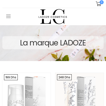
0
Toggle mobile menu
La marque LADOZE
199 Dhs
248 Dhs